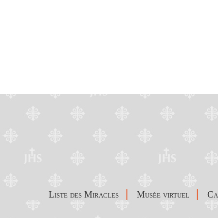
|
|
Liste des Miracles
Musée virtuel
C