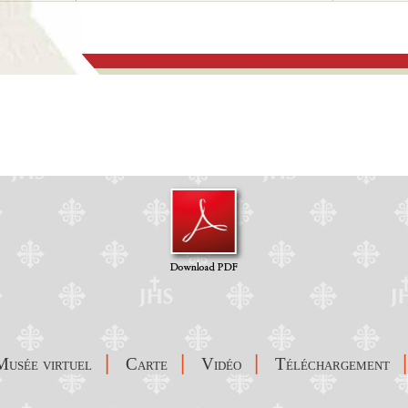
|
|
|
|
Musée virtuel
Carte
Vidéo
Téléchargement